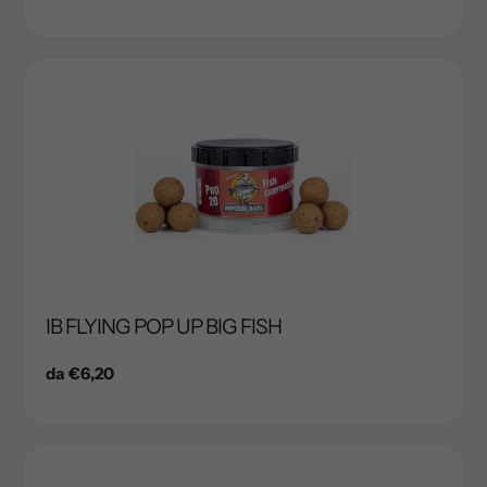
di
listino
IB FLYING POP UP BIG FISH
Prezzo
da €6,20
di
listino