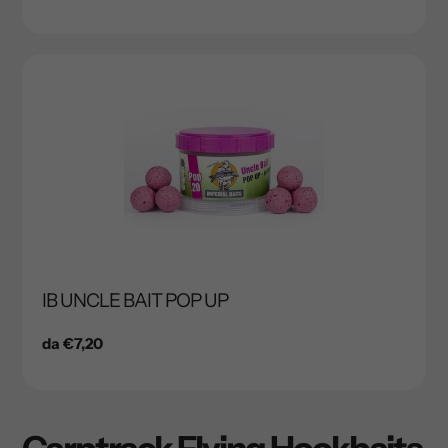
di
listino
IB UNCLE BAIT POP UP
Prezzo
da €7,20
di
listino