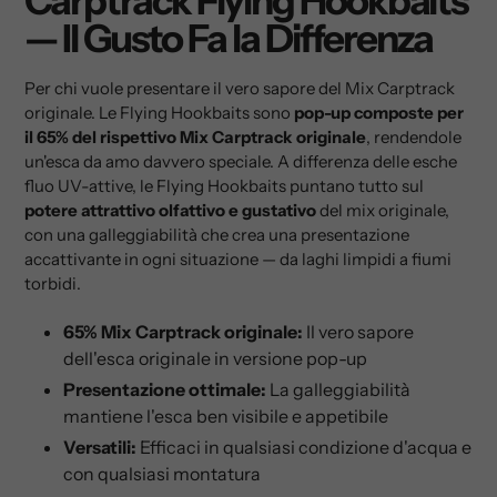
Carptrack Flying Hookbaits
— Il Gusto Fa la Differenza
Per chi vuole presentare il vero sapore del Mix Carptrack
originale. Le Flying Hookbaits sono
pop-up composte per
il 65% del rispettivo Mix Carptrack originale
, rendendole
un'esca da amo davvero speciale. A differenza delle esche
fluo UV-attive, le Flying Hookbaits puntano tutto sul
potere attrattivo olfattivo e gustativo
del mix originale,
con una galleggiabilità che crea una presentazione
accattivante in ogni situazione — da laghi limpidi a fiumi
torbidi.
65% Mix Carptrack originale:
Il vero sapore
dell'esca originale in versione pop-up
Presentazione ottimale:
La galleggiabilità
mantiene l'esca ben visibile e appetibile
Versatili:
Efficaci in qualsiasi condizione d'acqua e
con qualsiasi montatura