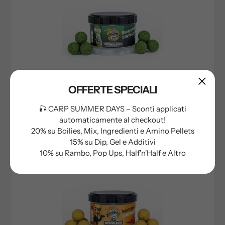
OFFERTE SPECIALI
IB FLYING POP UP MONSTER'S PARADISE
🎣 CARP SUMMER DAYS – Sconti applicati
automaticamente al checkout!
Prezzo
da €6,20
20% su Boilies, Mix, Ingredienti e Amino Pellets
di
15% su Dip, Gel e Additivi
listino
10% su Rambo, Pop Ups, Half'n'Half e Altro