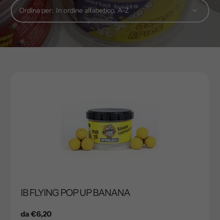
Ordina per:
IB FLYING POP UP BANANA
Prezzo
da €6,20