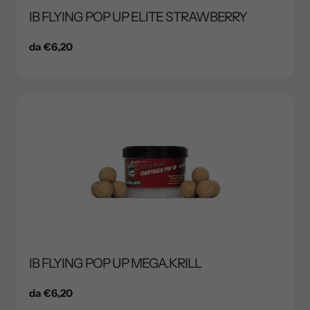
IB FLYING POP UP ELITE STRAWBERRY
Prezzo
da €6,20
di
listino
IB FLYING POP UP MEGA.KRILL
Prezzo
da €6,20
di