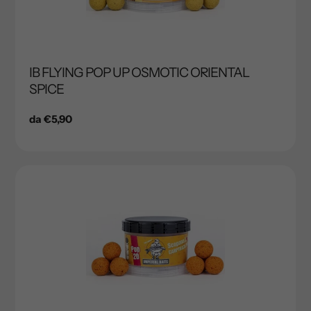
IB FLYING POP UP OSMOTIC ORIENTAL
SPICE
Prezzo
da €5,90
di
listino