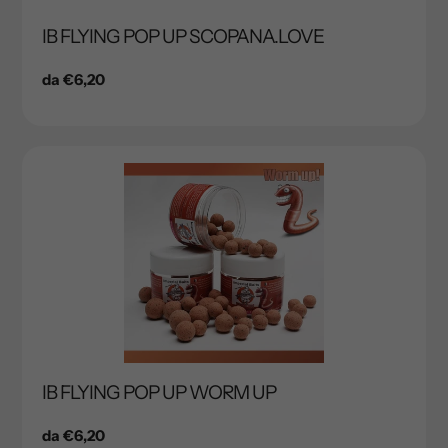
IB FLYING POP UP SCOPANA.LOVE
Prezzo
da €6,20
di
listino
IB FLYING POP UP WORM UP
Prezzo
da €6,20