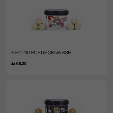
IB FLYING POP UP CRAWFISH
Prezzo
da €6,20
di
listino