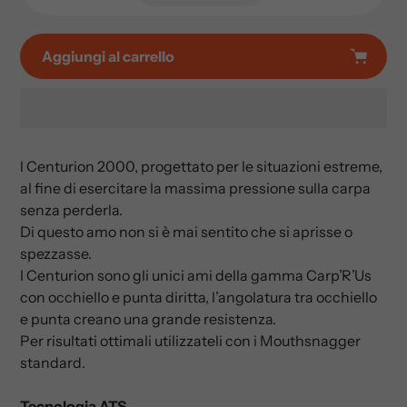
Aggiungi al carrello
Prodotto
aggiunto
l Centurion 2000, progettato per le situazioni estreme,
al
al fine di esercitare la massima pressione sulla carpa
tuo
senza perderla.
carrello
Di questo amo non si è mai sentito che si aprisse o
spezzasse.
I Centurion sono gli unici ami della
gamma Carp’R’Us
con occhiello e punta diritta, l’angolatura tra occhiello
e punta creano una grande resistenza.
Per risultati ottimali utilizzateli con i Mouthsnagger
standard.
Tecnologia ATS