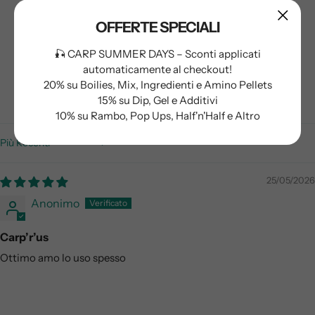
Basato su 1 recensione
OFFERTE SPECIALI
1
0
🎣 CARP SUMMER DAYS – Sconti applicati
automaticamente al checkout!
0
20% su Boilies, Mix, Ingredienti e Amino Pellets
0
15% su Dip, Gel e Additivi
0
10% su Rambo, Pop Ups, Half'n'Half e Altro
Sort by
25/05/2026
Anonimo
Carp’r’us
Ottimo amo lo uso spesso