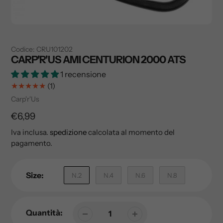
Codice:
CRU101202
CARP'R'US AMI CENTURION 2000 ATS
1 recensione
1
(1)
Recensioni
Venditore
Carp'r'Us
totali
Prezzo
€6,99
di
Iva inclusa.
spedizione
calcolata al momento del
pagamento.
listino
Size:
N.2
N.4
N.6
N.8
Quantità: