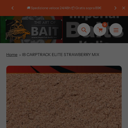
Salta
Benven
🚚 Spedizione veloce 24/48h 📦 Gratis sopra 89€
al
contenuto
0
Ricerca
Home
IB CARPTRACK ELITE STRAWBERRY MIX