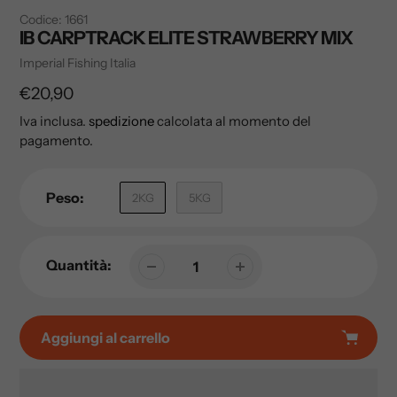
Codice:
1661
IB CARPTRACK ELITE STRAWBERRY MIX
Venditore
Imperial Fishing Italia
Prezzo
€20,90
di
Iva inclusa.
spedizione
calcolata al momento del
pagamento.
listino
Peso:
2KG
5KG
Quantità:
Aggiungi al carrello