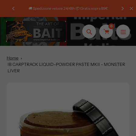
Salta
 20% di
🚚 Spedizione veloce 24/48h 📦 Gratis sopra 89€
al
contenuto
0
Ricerca
Home
IB CARPTRACK LIQUID-POWDER PASTE MKII - MONSTER
LIVER