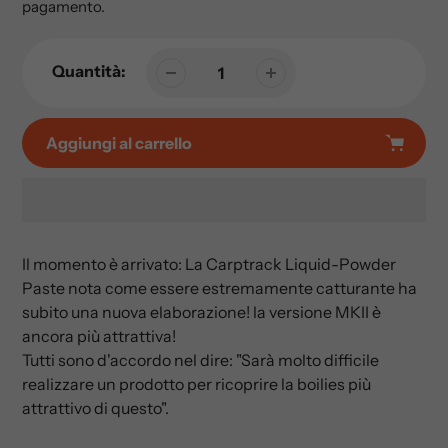
pagamento.
listino
Quantità:
Aggiungi al carrello
Prodotto
aggiunto
Il momento è arrivato: La Carptrack Liquid-Powder
al
Paste nota come essere estremamente catturante ha
tuo
subito una nuova elaborazione! la versione MKII è
carrello
ancora più attrattiva!
Tutti sono d'accordo nel dire: "Sarà molto difficile
realizzare un prodotto per ricoprire la boilies più
attrattivo di questo".