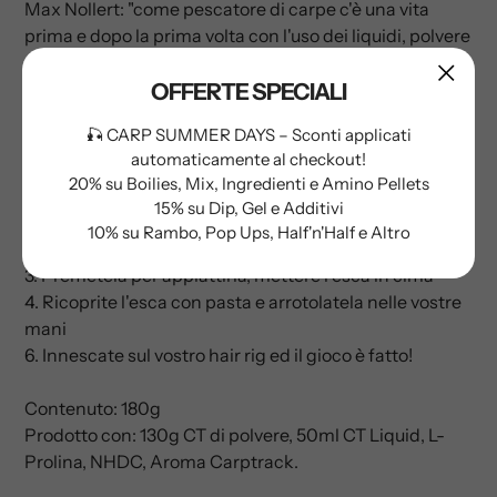
Max Nollert: "come pescatore di carpe c'è una vita
prima e dopo la prima volta con l'uso dei liquidi, polvere
e pasta! Prova ora la pasta e la tua giornata a pesca
non sarà più la stessa!"
OFFERTE SPECIALI
🎣 CARP SUMMER DAYS – Sconti applicati
Facile da usare a 15-25 gradi
automaticamente al checkout!
1. prendete un pezzo di pasta (stesse dimensioni
20% su Boilies, Mix, Ingredienti e Amino Pellets
della boilies)
15% su Dip, Gel e Additivi
2. arrotolatela velocemente nelle vostre mani -
10% su Rambo, Pop Ups, Half'n'Half e Altro
diventerà più morbida
3. Premetela per appiattirla, mettere l'esca in cima
4. Ricoprite l'esca con pasta e arrotolatela nelle vostre
mani
6. Innescate sul vostro hair rig ed il gioco è fatto!
Contenuto: 180g
Prodotto con: 130g CT di polvere, 50ml CT Liquid, L-
Prolina, NHDC,
Aroma Carptrack.