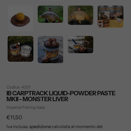
Codice:
4207
IB CARPTRACK LIQUID-POWDER PASTE
MKII - MONSTER LIVER
Venditore
Imperial Fishing Italia
Prezzo
€11,50
di
Iva inclusa.
spedizione
calcolata al momento del